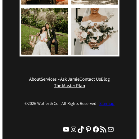
About
Services
Ask Jamie
Contact Us
Blog
The Master Plan
©2026 Wolfer & Co | All Rights Reserved |
Sitemap
YouTube
Instagram
TikTok
Pinteres
Facebo
RSS Feed
Mail