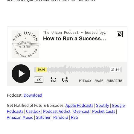
Podcast:
Download
Get Notified of Future Episodes:
Apple Podcasts
|
Spotify
|
Google
Podcasts
|
Castbox
|
Podcast Addict
|
Overcast
|
Pocket Casts
|
Amazon Music
|
Stitcher
|
Pandora
|
RSS